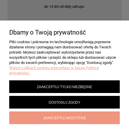
do 14 dni od daty zakupu
Dbamy o Twoją prywatność
POMOC
Pliki cookies i pokrewne im technologie umożliwiają poprawne
działanie strony i pomagają nam dostosować ofertę do Twoich
MOJE KONTO
potrzeb. Możesz zaakceptować wykorzystanie przez nas
wszystkich tych plików i przejść do sklepu lub dostosować użycie
plików do swoich preferencji, wybierając opcję "Dostosuj zgody".
Więcej o plikach cookies przeczytasz w naszej Polityce
PŁATNOŚCI I DOSTAWA
prywatności.
ZAAKCEPTUJ TYLKO NIEZBĘDNE
INFORMACJE
DOSTOSUJ ZGODY
O NAS
ZAAKCEPTUJ WSZYSTKIE
POKAŻ PEŁNĄ WERSJĘ STRONY