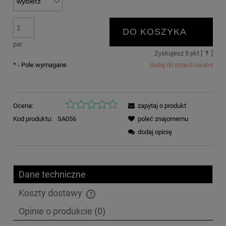
DO KOSZYKA
par
Zyskujesz
5
pkt [
?
]
*
- Pole wymagane
dodaj do przechowalni
Ocena:
zapytaj o produkt
Kod produktu:
SA056
poleć znajomemu
dodaj opinię
Dane techniczne
Koszty dostawy
Cena nie zawiera ewentualnych kosztów płatności
Opinie o produkcie (0)