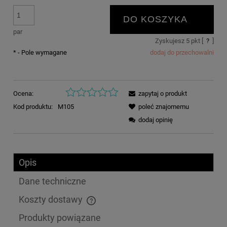
DO KOSZYKA
par
Zyskujesz
5
pkt [
?
]
*
- Pole wymagane
dodaj do przechowalni
Ocena:
zapytaj o produkt
Kod produktu:
M105
poleć znajomemu
dodaj opinię
Opis
Dane techniczne
Koszty dostawy
Cena nie zawiera ewentualnych kosztów płatności
Produkty powiązane