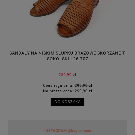
 BRĄZOWE SKÓRZANE T.
ZIELONE CZÓŁENKA NA SŁUPKU 
6-707
ł
219,90 zł
299,90 zł
Cena regularna:
319,90 z
299,90 zł
Najniższa cena:
319,90 z
KA
DO KOSZYKA
INSTAGRAM @kayloshoes