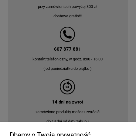
przy zamówieniach powyżej 300 zł
dostawa gratis!!!
607 877 881
kontakt telefoniczny, w godz. 8:00 - 16:00
( od poniedziałku do piątku )
14 dni na zwrot
zamówione produkty możesz zwrócić
do 14 dni od daty zakupu
Dbamy o Twoją prywatność