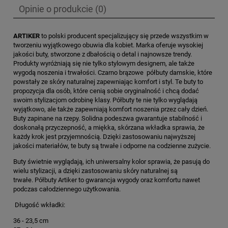
Opinie o produkcie (0)
ARTIKER
to polski producent specjalizujący się przede wszystkim w
tworzeniu wyjątkowego obuwia dla kobiet. Marka oferuje wysokiej
jakości buty, stworzone z dbałością o detal i najnowsze trendy.
Produkty wyróżniają się nie tylko stylowym designem, ale także
wygodą noszenia i trwałości. Czarno brązowe półbuty damskie, które
powstały ze skóry naturalnej zapewniając komfort i styl. Te buty to
propozycja dla osób, które cenią sobie oryginalność i chcą dodać
swoim stylizacjom odrobinę klasy. Półbuty te nie tylko wyglądają
wyjątkowo, ale także zapewniają komfort noszenia przez cały dzień.
Buty zapinane na rzepy. Solidna podeszwa gwarantuje stabilność i
doskonałą przyczepność, a miękka, skórzana wkładka sprawia, że
każdy krok jest przyjemnością. Dzięki zastosowaniu najwyższej
jakości materiałów, te buty są trwałe i odporne na codzienne zużycie.
Buty świetnie wyglądają, ich uniwersalny kolor sprawia, że pasują do
wielu stylizacji, a dzięki zastosowaniu skóry naturalnej są
trwałe. Półbuty Artiker to gwarancja wygody oraz komfortu nawet
podczas całodziennego użytkowania.
Długość wkładki:
36 - 23,5 cm