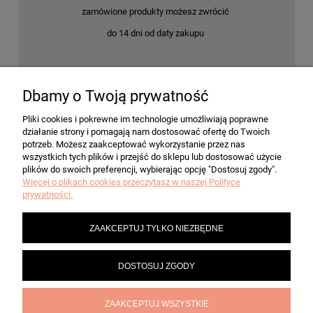
zamówione produkty możesz zwrócić
do 14 dni od daty zakupu
Dbamy o Twoją prywatność
POMOC
Pliki cookies i pokrewne im technologie umożliwiają poprawne
działanie strony i pomagają nam dostosować ofertę do Twoich
MOJE KONTO
potrzeb. Możesz zaakceptować wykorzystanie przez nas
wszystkich tych plików i przejść do sklepu lub dostosować użycie
plików do swoich preferencji, wybierając opcję "Dostosuj zgody".
Więcej o plikach cookies przeczytasz w naszej Polityce
PŁATNOŚCI I DOSTAWA
prywatności.
ZAAKCEPTUJ TYLKO NIEZBĘDNE
INFORMACJE
DOSTOSUJ ZGODY
O NAS
ZAAKCEPTUJ WSZYSTKIE