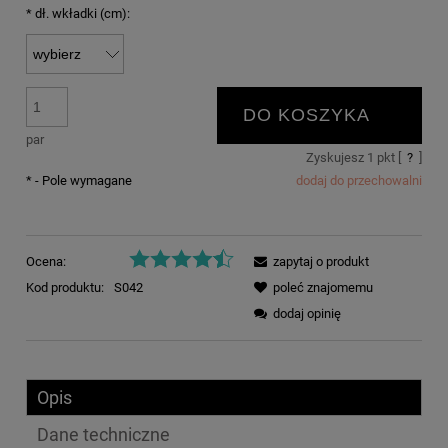
*
dł. wkładki (cm):
DO KOSZYKA
par
Zyskujesz
1
pkt [
?
]
*
- Pole wymagane
dodaj do przechowalni
Ocena:
zapytaj o produkt
Kod produktu:
S042
poleć znajomemu
dodaj opinię
Opis
Dane techniczne