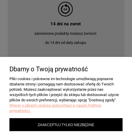
14 dni na zwrot
zamówione produkty możesz zwrócić
do 14 dni od daty zakupu
Dbamy o Twoją prywatność
POMOC
Pliki cookies i pokrewne im technologie umożliwiają poprawne
działanie strony i pomagają nam dostosować ofertę do Twoich
MOJE KONTO
potrzeb. Możesz zaakceptować wykorzystanie przez nas
wszystkich tych plików i przejść do sklepu lub dostosować użycie
plików do swoich preferencji, wybierając opcję "Dostosuj zgody".
Więcej o plikach cookies przeczytasz w naszej Polityce
PŁATNOŚCI I DOSTAWA
prywatności.
ZAAKCEPTUJ TYLKO NIEZBĘDNE
INFORMACJE