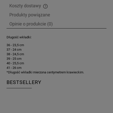
Koszty dostawy
Cena nie zawiera ewentualnych kosztów płatności
Produkty powiązane
Opinie o produkcie (0)
Długość wkładki:
36 - 23,5 cm
37 - 24 cm
38 - 24,5 cm
39 - 25 cm
40 - 25,5 cm
41 - 26 cm
*Długość wkładki mierzona centymetrem krawieckim.
BESTSELLERY